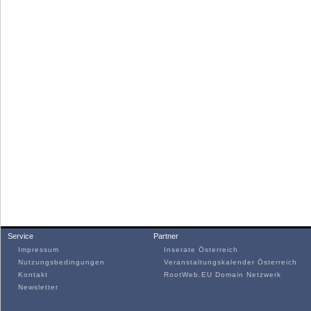
Service
Partner
Impressum
Inserate Österreich
Nutzungsbedingungen
Veranstaltungskalender Österreich
Kontakt
RootWeb.EU Domain Netzwerk
Newsletter