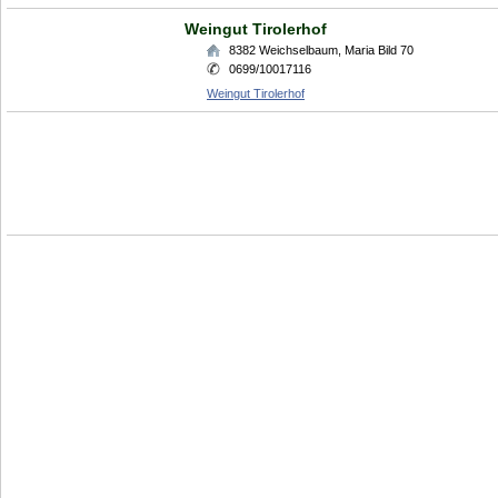
Weingut Tirolerhof
8382
Weichselbaum
,
Maria Bild 70
0699/10017116
Weingut Tirolerhof