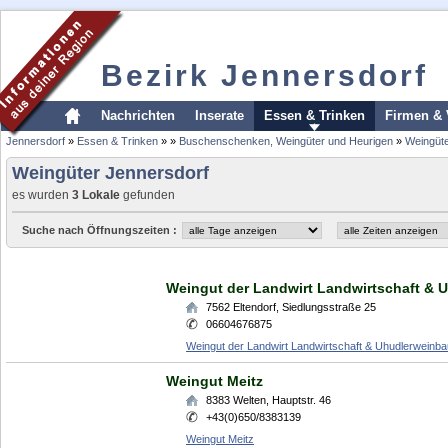
Bezirk Jennersdorf
Nachrichten
Inserate
Essen & Trinken
Firmen & 
Jennersdorf
»
Essen & Trinken
»
»
Buschenschenken, Weingüter und Heurigen
»
Weingüt
Weingüter Jennersdorf
es wurden
3 Lokale
gefunden
Suche nach Öffnungszeiten :
Weingut der Landwirt Landwirtschaft & 
7562
Eltendorf
,
Siedlungsstraße 25
06604676875
Weingut der Landwirt Landwirtschaft & Uhudlerweinba
Weingut Meitz
8383
Welten
,
Hauptstr. 46
+43(0)650/8383139
Weingut Meitz