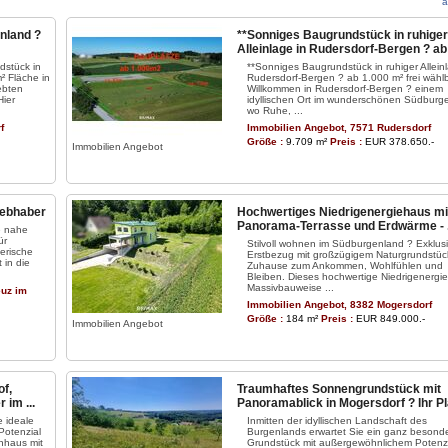
a
nland ?
**Sonniges Baugrundstück in ruhiger
Alleinlage in Rudersdorf-Bergen ? ab .
dstück in
**Sonniges Baugrundstück in ruhiger Alleinl
² Fläche in
Rudersdorf-Bergen ? ab 1.000 m² frei wählb
ebten
Willkommen in Rudersdorf-Bergen ? einem
ier
idyllischen Ort im wunderschönen Südburg
wo Ruhe, ...
f
Immobilien Angebot, 7571 Rudersdorf
Größe :
9.709 m²
Preis :
EUR 378.650.-
Immobilien Angebot
iebhaber
Hochwertiges Niedrigenergiehaus mi
Panorama-Terrasse und Erdwärme - .
e nahe
ür
Stilvoll wohnen im Südburgenland ? Exklusi
erische
Erstbezug mit großzügigem Naturgrundstüc
 in die
Zuhause zum Ankommen, Wohlfühlen und
Bleiben. Dieses hochwertige Niedrigenergi
Massivbauweise ...
euz im
Immobilien Angebot, 8382 Mogersdorf
Größe :
184 m²
Preis :
EUR 849.000.-
Immobilien Angebot
f,
Traumhaftes Sonnengrundstück mit
im ...
Panoramablick in Mogersdorf ? Ihr Pla
e ideale
Inmitten der idyllischen Landschaft des
Potenzial
Burgenlands erwartet Sie ein ganz besond
nhaus mit
Grundstück mit außergewöhnlichem Potenzi