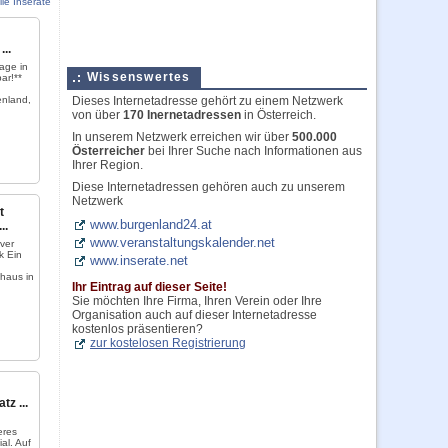
lle Inserate
..
age in
Wissenswertes
ar!**
enland,
Dieses Internetadresse gehört zu einem Netzwerk
von über
170 Inernetadressen
in Österreich.
In unserem Netzwerk erreichen wir über
500.000
Österreicher
bei Ihrer Suche nach Informationen aus
Ihrer Region.
Diese Internetadressen gehören auch zu unserem
Netzwerk
t
www.burgenland24.at
..
www.veranstaltungskalender.net
ver
k Ein
www.inserate.net
ehaus in
Ihr Eintrag auf dieser Seite!
Sie möchten Ihre Firma, Ihren Verein oder Ihre
Organisation auch auf dieser Internetadresse
kostenlos präsentieren?
zur kostelosen Registrierung
tz ...
eres
al. Auf