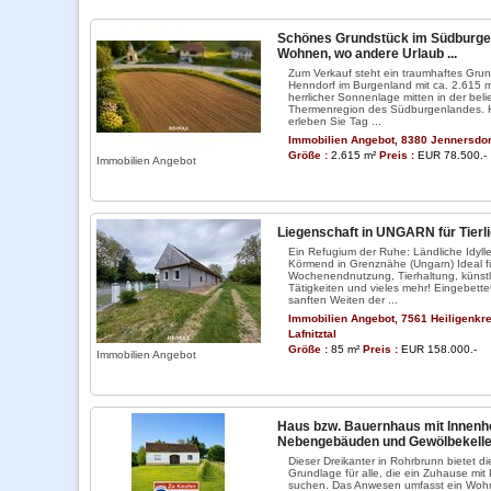
Schönes Grundstück im Südburge
Wohnen, wo andere Urlaub ...
Zum Verkauf steht ein traumhaftes Grun
Henndorf im Burgenland mit ca. 2.615 m
herrlicher Sonnenlage mitten in der beli
Thermenregion des Südburgenlandes. H
erleben Sie Tag ...
Immobilien Angebot, 8380 Jennersdor
Größe :
2.615 m²
Preis :
EUR 78.500.-
Immobilien Angebot
Liegenschaft in UNGARN für Tierl
Ein Refugium der Ruhe: Ländliche Idyll
Körmend in Grenznähe (Ungarn) Ideal f
Wochenendnutzung, Tierhaltung, künstl
Tätigkeiten und vieles mehr! Eingebettet
sanften Weiten der ...
Immobilien Angebot, 7561 Heiligenkr
Lafnitztal
Größe :
85 m²
Preis :
EUR 158.000.-
Immobilien Angebot
Haus bzw. Bauernhaus mit Innenho
Nebengebäuden und Gewölbekeller 
Dieser Dreikanter in Rohrbrunn bietet di
Grundlage für alle, die ein Zuhause mit 
suchen. Das Anwesen umfasst ein Woh