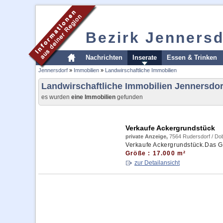
Bezirk Jennersd
Nachrichten
Inserate
Essen & Trinken
Jennersdorf
»
Immobilien
»
Landwirschaftliche Immobilien
Landwirschaftliche Immobilien Jennersdor
es wurden
eine Immobilien
gefunden
Verkaufe Ackergrundstück
private Anzeige,
7564 Rudersdorf / Dob
Verkaufe Ackergrundstück.Das Gr
Größe : 17.000 m²
zur Detailansicht