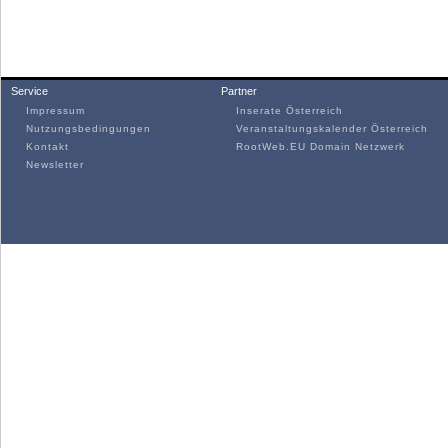
Service
Partner
Impressum
Inserate Österreich
Nutzungsbedingungen
Veranstaltungskalender Österreich
Kontakt
RootWeb.EU Domain Netzwerk
Newsletter