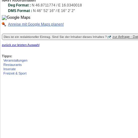
NAVI Koordinaten
Deg Format :
N
46.8711774
/ E
16.0340018
DMS Format :
N 46° 52' 16'' / E 16° 2' 2''
Anreise mit Google Maps planen!
zur Anfrage - D
Dies ist ein redaktioneller Eintrag. Sind Sie der Inhaber dieses Inhaltes ?
zurück zur letzten Auswahl
Tipps:
Veranstaltungen
Restaurants
Inserate
Freizeit & Sport